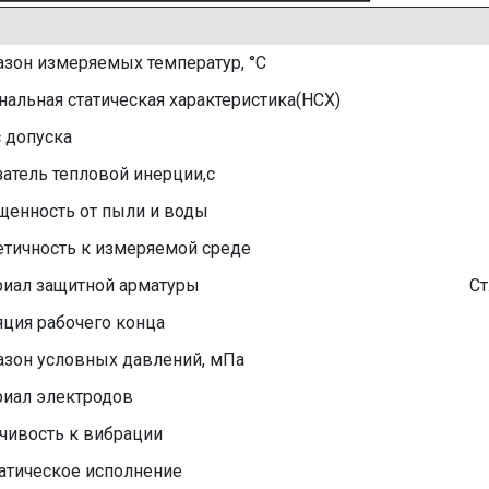
зон измеряемых температур, °C
альная статическая характеристика(НСХ)
 допуска
атель тепловой инерции,с
щенность от пыли и воды
тичность к измеряемой среде
риал защитной арматуры
Ст
ция рабочего конца
азон условных давлений, мПа
риал электродов
чивость к вибрации
атическое исполнение