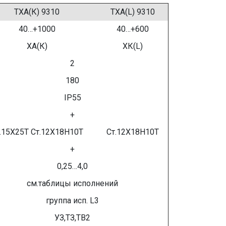
ТХА(К) 9310
ТХА(L) 9310
40…+1000
40…+600
ХА(К)
ХК(L)
2
180
IP55
+
.15Х25Т Ст.12Х18Н10Т
Ст.12Х18Н10Т
+
0,25…4,0
см.таблицы исполнений
группа исп. L3
УЗ,ТЗ,ТВ2