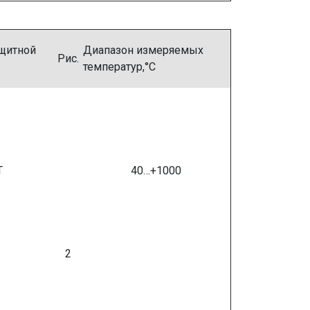
щитной
Диапазон измеряемых
Рис.
температур,°С
Т
40…+1000
2