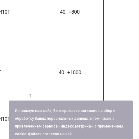
Н10Т
40…+800
Т
40…+1000
1
Используя наш сайт, Вы выражаете согласие на сбор и
Н10Т
40…+800
обработку Ваших персональных данных, в том числе с
привлечением сервиса «Яндекс.Метрика», с применением
cookie-файлов согласно нашей