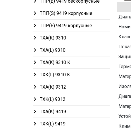
ТПР(В) 9419 бескорпусные
ТПП(S) 9419 корпусные
Диапа
ТПР(В) 9419 корпусные
Номин
Класс
ТХА(К) 9310
Показ
ТХА(L) 9310
Защи
ТХА(К) 9310 K
Герме
ТХК(L) 9310 K
Мате
Изоля
ТХА(К) 9312
Диап
ТХK(L) 9312
Мате
ТХА(К) 9419
Устой
ТХK(L) 9419
Клим